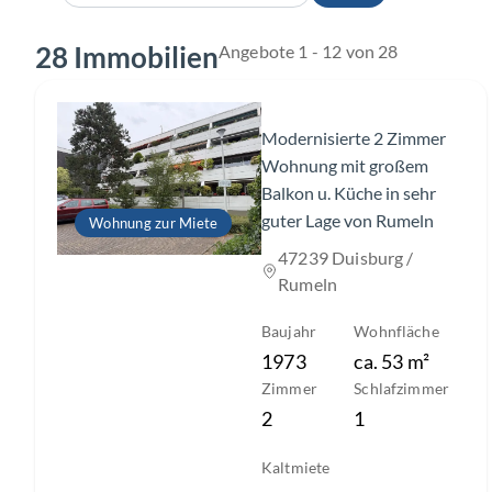
28 Immobilien
Angebote 1 - 12 von 28
Slide 1 of 12
Modernisierte 2 Zimmer
Wohnung mit großem
Balkon u. Küche in sehr
guter Lage von Rumeln
Wohnung zur Miete
47239 Duisburg /
Rumeln
Baujahr
Wohnfläche
1973
ca.
53
m²
Zimmer
Schlafzimmer
2
1
Kaltmiete