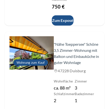
750 €
Zum Exposé
Slide 1 of 18
"Nähe Toeppersee" Schöne
3,5 Zimmer-Wohnung mit
Balkon und Einbauküche in
guter Wohnlage
Wohnung zum Kauf
47228 Duisburg
Wohnfläche
Zimmer
ca.
88
m²
3
Schlafzimmer
Badezimmer
2
1