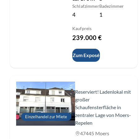
Schlafzimmer
Badezimmer
4
1
Kaufpreis
239.000 €
Zum Exposé
Slide 1 of 19
Reserviert! Ladenlokal mit
großer
Schaufensterfläche in
zentraler Lage von Moers-
Einzelhandel zur Miete
Repelen
47445 Moers