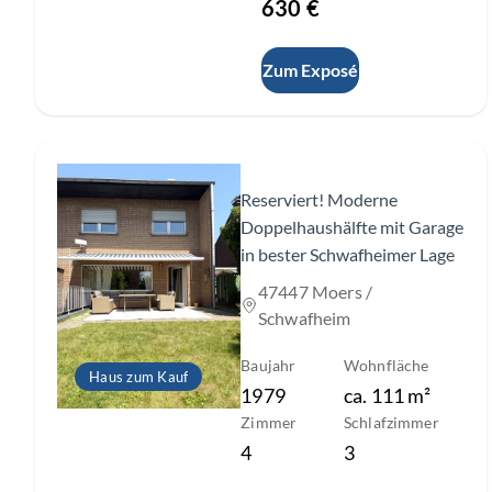
630 €
Zum Exposé
Slide 1 of 29
Reserviert! Moderne
Doppelhaushälfte mit Garage
in bester Schwafheimer Lage
47447 Moers /
Schwafheim
Baujahr
Wohnfläche
Haus zum Kauf
1979
ca.
111
m²
Zimmer
Schlafzimmer
4
3