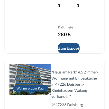
1
1
Kaltmiete
280 €
Zum Exposé
Slide 1 of 16
"Haus am Park" 4,5 Zimmer-
Wohnung mit Einbauküche
in 47226 Duisburg-
Wohnung zum Kauf
Rheinhausen "Aufzug
vorhanden"
47226 Duisburg