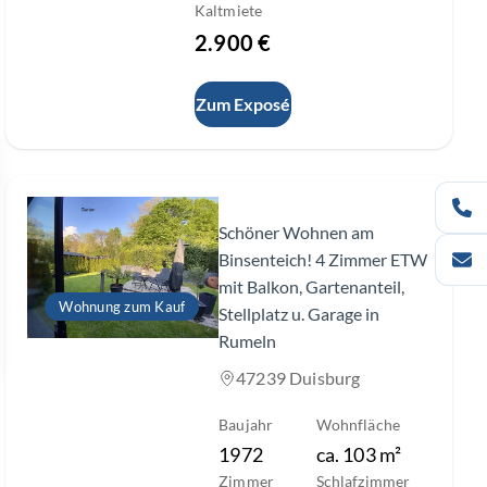
Kaltmiete
2.900 €
Zum Exposé
Slide 1 of 22
Schöner Wohnen am
Binsenteich! 4 Zimmer ETW
mit Balkon, Gartenanteil,
Wohnung zum Kauf
Stellplatz u. Garage in
Rumeln
47239 Duisburg
Baujahr
Wohnfläche
1972
ca.
103
m²
Zimmer
Schlafzimmer