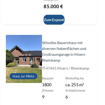
85.000 €
Zum Exposé
Slide 1 of 37
Stilvolles Bauernhaus mit
diversen Nebenflächen und
Großraumgarage in Moers-
Rheinkamp
47445 Moers / Rheinkamp
Haus zur Miete
Baujahr
Wohnfläche
1800
ca.
255
m²
Zimmer
Schlafzimmer
9
6