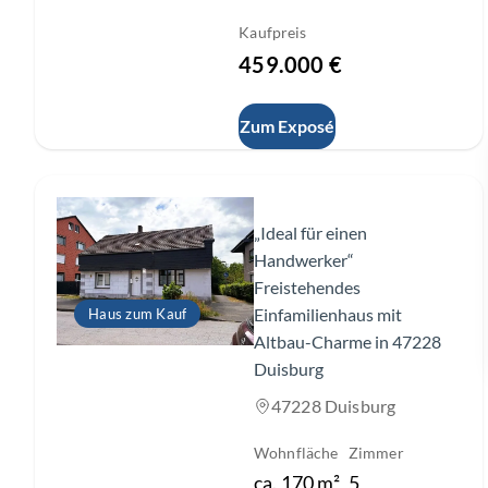
Kaufpreis
459.000 €
Zum Exposé
Slide 1 of 22
„Ideal für einen
Handwerker“
Freistehendes
Einfamilienhaus mit
Haus zum Kauf
Altbau-Charme in 47228
Duisburg
47228 Duisburg
Wohnfläche
Zimmer
ca.
170
m²
5