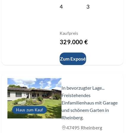
4
3
Kaufpreis
329.000 €
Zum Exposé
Slide 1 of 30
In bevorzugter Lage...
Freistehendes
Einfamilienhaus mit Garage
und schönem Garten in
Haus zum Kauf
Rheinberg.
47495 Rheinberg