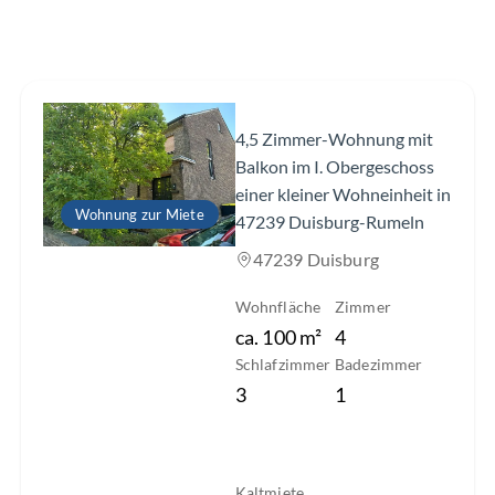
Slide 1 of 18
4,5 Zimmer-Wohnung mit
Balkon im I. Obergeschoss
einer kleiner Wohneinheit in
Wohnung zur Miete
47239 Duisburg-Rumeln
47239 Duisburg
Wohnfläche
Zimmer
ca.
100
m²
4
Schlafzimmer
Badezimmer
3
1
Kaltmiete