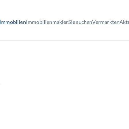
Immobilien
Immobilienmakler
Sie suchen
Vermarkten
Akt
e