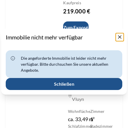
Kaufpreis
219.000 €
Zum Exposé
Immobilie nicht mehr verfügbar
Slide 1 of 11
Die angeforderte Immobilie ist leider nicht mehr
Kleines Appartement
verfügbar. Bitte durchsuchen Sie unsere aktuellen
mit Balkon in 47506
Angebote.
Neukirchen-Vluyn
"Aufzug vorhanden"
Schließen
Wohnung zur Miete
47506 Neukirchen-
Vluyn
Wohnfläche
Zimmer
ca.
33,49
m²
1
Schlafzimmer
Badezimmer