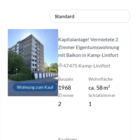
Slide 1 of 10
Kapitalanlage! Vermietete 2
Zimmer Eigentumswohnung
mit Balkon in Kamp-Lintfort
47475 Kamp-Lintfort
Baujahr
Wohnfläche
1968
ca.
58
m²
Wohnung zum Kauf
Zimmer
Schlafzimmer
2
1
Kaufpreis